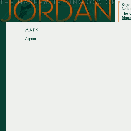
Keys
Natio
The O
Map
Aqaba